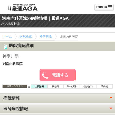
menu
湘南内科医院の病院情報｜厳選AGA
AGA病院検索
ホーム
病院検索
神奈川県
湘南内科医院
医師病院詳細
神奈川県
湘南内科医院
電話する
時間・システム
土日診療
祝祭日
18時以降
初診無料
予約制
病院情報
医師病院情報