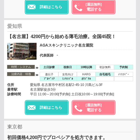
[通話無料]
詳細はこちら
電話する
愛知県
【名古屋】4200円から始める薄毛治療。全国45院！
AGAスキンクリニック名古屋院
-
代表医師
時間・システム
土日診療
祝祭日
18時以降
初診無料
予約制
治療内容・特徴
遺伝子
女性向け
HARG
自毛植毛
ﾒｿｾﾗﾋﾟｰ
ﾌﾟﾛﾍﾟｼｱ
ﾐﾉｷｼｼﾞﾙ
ｵﾘｼﾞﾅﾙ
住所
愛知県 名古屋市中村区名駅2-45-10 川島ビル3F
最寄駅
名古屋駅徒歩3分
診療時間
平日 11:00～20:00[予約制] 土日祝10:00～19:00[予約制]
[通話無料]
詳細はこちら
電話する
東京都
初回価格4,200円でプロペシアを処方できます。