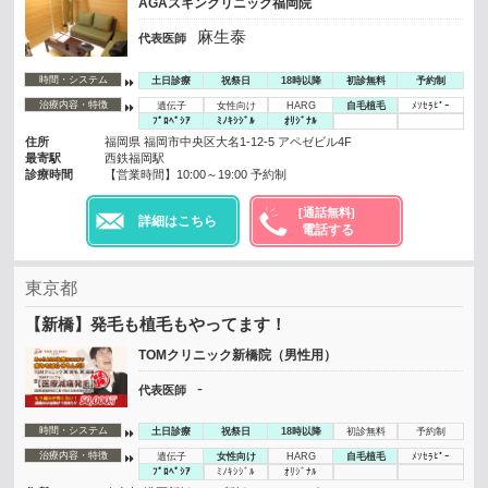
AGAスキンクリニック福岡院
麻生泰
代表医師
時間・システム
土日診療
祝祭日
18時以降
初診無料
予約制
治療内容・特徴
遺伝子
女性向け
HARG
自毛植毛
ﾒｿｾﾗﾋﾟｰ
ﾌﾟﾛﾍﾟｼｱ
ﾐﾉｷｼｼﾞﾙ
ｵﾘｼﾞﾅﾙ
住所
福岡県 福岡市中央区大名1-12-5 アペゼビル4F
最寄駅
西鉄福岡駅
診療時間
【営業時間】10:00～19:00 予約制
[通話無料]
詳細はこちら
電話する
東京都
【新橋】発毛も植毛もやってます！
TOMクリニック新橋院（男性用）
-
代表医師
時間・システム
土日診療
祝祭日
18時以降
初診無料
予約制
治療内容・特徴
遺伝子
女性向け
HARG
自毛植毛
ﾒｿｾﾗﾋﾟｰ
ﾌﾟﾛﾍﾟｼｱ
ﾐﾉｷｼｼﾞﾙ
ｵﾘｼﾞﾅﾙ