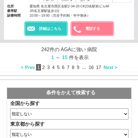
ﾌﾟﾛﾍﾟｼｱ
ﾐﾉｷｼｼﾞﾙ
ｵﾘｼﾞﾅﾙ
住所
愛知県 名古屋市西区名駅2-34-20 CK23名駅前ビル6F
最寄駅
JR名古屋駅徒歩1分
診療時間
10:00～19:00（完全予約制・年中無休）
詳細はこちら
電話する
242
件の
AGAに強い
病院
1
～
15
件を表示
< Prev
1
2
3
4
5
6
7
8
9
…
16
17
Next >
条件をかえて検索する
全国から探す
東京都から探す