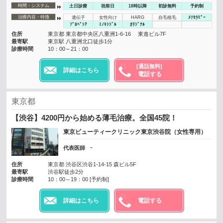
時間・システム
土日診療
祝祭日
18時以降
初診無料
予約制
治療内容・特徴
遺伝子
女性向け
HARG
自毛植毛
ﾒｿｾﾗﾋﾟｰ
ﾌﾟﾛﾍﾟｼｱ
ﾐﾉｷｼｼﾞﾙ
ｵﾘｼﾞﾅﾙ
住所
東京都 東京都中央区八重洲1-6-16 東進ビル7F
最寄駅
東京駅 八重洲北口徒歩1分
診療時間
10：00～21：00
[通話無料]
詳細はこちら
電話する
東京都
【渋谷】4200円から始める薄毛治療。全国45院！
東京ビューティークリニック東京渋谷院（女性専用）
-
代表医師
住所
東京都 渋谷区渋谷1-14-15 森ビル5F
最寄駅
渋谷駅徒歩2分
診療時間
10：00～19：00 [予約制]
詳細はこちら
電話する