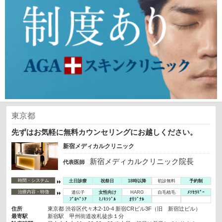
東京都
先ずはお気軽に無料カウンセリングにお越しください。
新宿メディカルクリニック
新宿メディカルクリニック院長
代表医師
時間・システム
土日診療
祝祭日
18時以降
初診無料
予約制
治療内容・特徴
遺伝子
女性向け
HARG
自毛植毛
ﾒｿｾﾗﾋﾟｰ
ﾌﾟﾛﾍﾟｼｱ
ﾐﾉｷｼｼﾞﾙ
ｵﾘｼﾞﾅﾙ
住所
東京都 渋谷区代々木2-10-4 新宿CRビル3F（旧 新宿辻ビル）
最寄駅
新宿駅 甲州街道改札徒歩１分