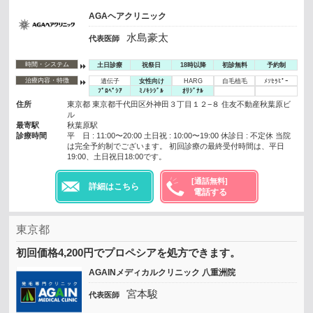
AGAヘアクリニック
水島豪太
代表医師
時間・システム
土日診療
祝祭日
18時以降
初診無料
予約制
治療内容・特徴
遺伝子
女性向け
HARG
自毛植毛
ﾒｿｾﾗﾋﾟｰ
ﾌﾟﾛﾍﾟｼｱ
ﾐﾉｷｼｼﾞﾙ
ｵﾘｼﾞﾅﾙ
住所
東京都 東京都千代田区外神田３丁目１２−８ 住友不動産秋葉原ビ
ル
最寄駅
秋葉原駅
診療時間
平 日 : 11:00〜20:00 土日祝 : 10:00〜19:00 休診日 : 不定休 当院
は完全予約制でございます。 初回診療の最終受付時間は、平日
19:00、土日祝日18:00です。
[通話無料]
詳細はこちら
電話する
東京都
初回価格4,200円でプロペシアを処方できます。
AGAINメディカルクリニック 八重洲院
宮本駿
代表医師