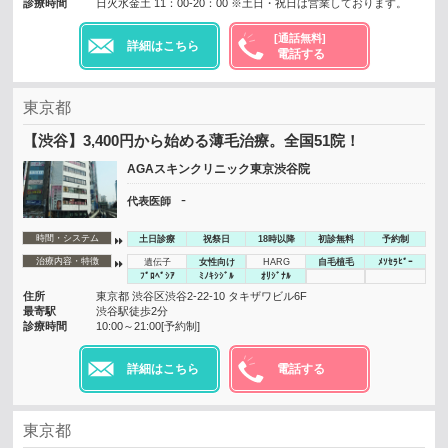
診療時間
日火水金土 11：00-20：00 ※土日・祝日は営業しております。
[通話無料]
詳細はこちら
電話する
東京都
【渋谷】3,400円から始める薄毛治療。全国51院！
AGAスキンクリニック東京渋谷院
-
代表医師
時間・システム
土日診療
祝祭日
18時以降
初診無料
予約制
治療内容・特徴
遺伝子
女性向け
HARG
自毛植毛
ﾒｿｾﾗﾋﾟｰ
ﾌﾟﾛﾍﾟｼｱ
ﾐﾉｷｼｼﾞﾙ
ｵﾘｼﾞﾅﾙ
住所
東京都 渋谷区渋谷2-22-10 タキザワビル6F
最寄駅
渋谷駅徒歩2分
診療時間
10:00～21:00[予約制]
詳細はこちら
電話する
東京都