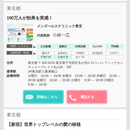
東京都
190万人が効果を実感！
メンズヘルスクリニック東京
小林一広
代表医師
時間・システム
土日診療
祝祭日
18時以降
初診無料
予約制
治療内容・特徴
遺伝子
女性向け
HARG
自毛植毛
ﾒｿｾﾗﾋﾟｰ
ﾌﾟﾛﾍﾟｼｱ
ﾐﾉｷｼｼﾞﾙ
ｵﾘｼﾞﾅﾙ
住所
東京都 〒100-6210 東京都千代田区丸の内1-11-1 パシフィックセン
チュリープレイス丸の内 10F
最寄駅
JR東京駅八重洲南口
診療時間
火曜日 10:00 ～ 19:00 水曜日 13:00 ～ 20:00 木曜日 10:00 ～
20:00 金曜日 10:00 ～ 20:00 土曜日 9:30 ～ 19:00 日曜日
9:30 ～ 18:00
詳細はこちら
電話する
東京都
【新宿】世界トップレベルの髪の移植