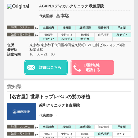
AGAINメディカルクリニック 秋葉原院
宮本駿
代表医師
時間・システム
土日診療
祝祭日
18時以降
初診無料
予約制
治療内容・特徴
遺伝子
女性向け
HARG
自毛植毛
ﾒｿｾﾗﾋﾟｰ
ﾌﾟﾛﾍﾟｼｱ
ﾐﾉｷｼｼﾞﾙ
ｵﾘｼﾞﾅﾙ
住所
東京都 東京都千代田区神田佐久間町1-21 山博ビルディング4階
最寄駅
秋葉原駅
診療時間
10：00～21：00
[通話無料]
詳細はこちら
電話する
愛知県
【名古屋】世界トップレベルの髪の移植
親和クリニック名古屋院
-
代表医師
時間・システム
土日診療
祝祭日
18時以降
初診無料
予約制
治療内容・特徴
遺伝子
女性向け
HARG
自毛植毛
ﾒｿｾﾗﾋﾟｰ