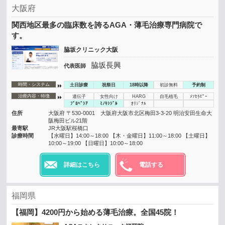
大阪府
関西地区最多の臨床数を誇るAGA・薄毛治療専門病院で
す。
脇坂クリニック大阪
脇坂長興
代表医師
時間・システム
土日診療
祝祭日
18時以降
初診無料
予約制
治療内容・特徴
遺伝子
女性向け
HARG
自毛植毛
ﾒｿｾﾗﾋﾟｰ
ﾌﾟﾛﾍﾟｼｱ
ﾐﾉｷｼｼﾞﾙ
ｵﾘｼﾞﾅﾙ
住所
大阪府 〒530-0001 大阪府大阪市北区梅田3-3-20 明治安田生命大
阪梅田ビル21階
最寄駅
JR大阪駅桜橋口
診療時間
【水曜日】14:00～18:00 【木・金曜日】11:00～18:00 【土曜日】
10:00～19:00 【日曜日】10:00～18:00
詳細はこちら
電話する
福岡県
【福岡】4200円から始める薄毛治療。全国45院！