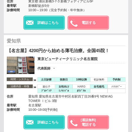
住所
東京都 港区新橋3-7-3 新橋フォディアビル5F
最寄駅
新橋駅徒歩5分
診療時間
10:00～19:00（完全予約制・年中無休）
詳細はこちら
電話する
愛知県
【名古屋】4200円から始める薄毛治療。全国45院！
東京ビューティークリニック名古屋院
-
代表医師
時間・システム
土日診療
祝祭日
18時以降
初診無料
予約制
治療内容・特徴
遺伝子
女性向け
HARG
自毛植毛
ﾒｿｾﾗﾋﾟｰ
ﾌﾟﾛﾍﾟｼｱ
ﾐﾉｷｼｼﾞﾙ
ｵﾘｼﾞﾅﾙ
住所
愛知県 愛知県名古屋市中村区名駅四丁目26番9号 NEW AG
TOWER Ⅰビル 3階
最寄駅
名古屋駅
診療時間
10:00~19:00[予約制]
[通話無料]
詳細はこちら
電話する