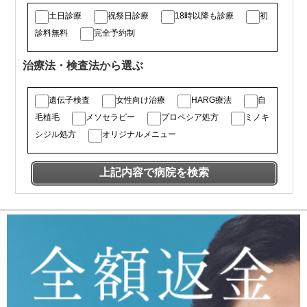
土日診療
祝祭日診療
18時以降も診療
初
診料無料
完全予約制
治療法・検査法から選ぶ
遺伝子検査
女性向け治療
HARG療法
自
毛植毛
メソセラピー
プロペシア処方
ミノキ
シジル処方
オリジナルメニュー