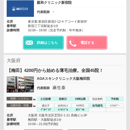
親和クリニック新宿院
-
代表医師
住所
東京都 新宿区新宿2-12-4 アコード新宿5F
最寄駅
新宿三丁目駅徒歩1分
診療時間
10:00～19:00（完全予約制・年中無休）
詳細はこちら
電話する
大阪府
【梅田】4200円から始める薄毛治療。全国45院！
AGAスキンクリニック大阪梅田院
麻生泰
代表医師
時間・システム
土日診療
祝祭日
18時以降
初診無料
予約制
治療内容・特徴
遺伝子
女性向け
HARG
自毛植毛
ﾒｿｾﾗﾋﾟｰ
ﾌﾟﾛﾍﾟｼｱ
ﾐﾉｷｼｼﾞﾙ
ｵﾘｼﾞﾅﾙ
住所
大阪府 大阪市北区芝田2-1-21 高橋ビル3F
最寄駅
梅田駅・大阪駅徒歩1分
診療時間
10:00～21:00[予約制]