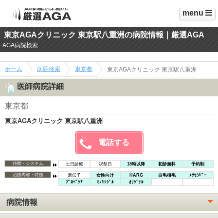
menu
東京AGAクリニック 東京駅八重洲の病院情報｜厳選AGA
AGA病院検索
ホーム
病院検索
東京都
東京AGAクリニック 東京駅八重洲
医師病院詳細
東京都
東京AGAクリニック 東京駅八重洲
電話する
時間・システム
土日診療
祝祭日
18時以降
初診無料
予約制
治療内容・特徴
遺伝子
女性向け
HARG
自毛植毛
ﾒｿｾﾗﾋﾟｰ
ﾌﾟﾛﾍﾟｼｱ
ﾐﾉｷｼｼﾞﾙ
ｵﾘｼﾞﾅﾙ
病院情報