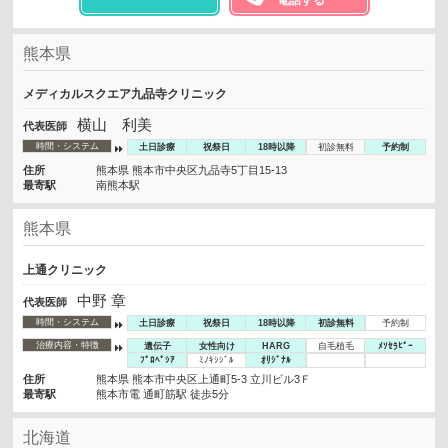
熊本県
メディカルスクエア九品寺クリニック
横山 利美
代表医師
時間・システム
土日診療
祝祭日
18時以降
初診無料
予約制
住所
熊本県 熊本市中央区九品寺5丁目15-13
最寄駅
南熊本駅
熊本県
上通クリニック
中野 章
代表医師
時間・システム
土日診療
祝祭日
18時以降
初診無料
予約制
治療内容・特徴
遺伝子
女性向け
HARG
自毛植毛
ﾒｿｾﾗﾋﾟｰ
ﾌﾟﾛﾍﾟｼｱ
ﾐﾉｷｼｼﾞﾙ
ｵﾘｼﾞﾅﾙ
住所
熊本県 熊本市中央区上通町5-3 立川ビル3Ｆ
最寄駅
熊本市電 通町筋駅 徒歩5分
北海道