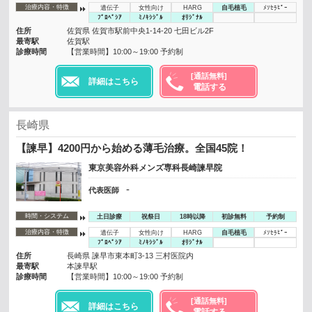
治療内容・特徴
遺伝子
女性向け
HARG
自毛植毛
ﾒｿｾﾗﾋﾟｰ
ﾌﾟﾛﾍﾟｼｱ
ﾐﾉｷｼｼﾞﾙ
ｵﾘｼﾞﾅﾙ
住所
佐賀県 佐賀市駅前中央1-14-20 七田ビル2F
最寄駅
佐賀駅
診療時間
【営業時間】10:00～19:00 予約制
[通話無料]
詳細はこちら
電話する
長崎県
【諫早】4200円から始める薄毛治療。全国45院！
東京美容外科メンズ専科長崎諫早院
-
代表医師
時間・システム
土日診療
祝祭日
18時以降
初診無料
予約制
治療内容・特徴
遺伝子
女性向け
HARG
自毛植毛
ﾒｿｾﾗﾋﾟｰ
ﾌﾟﾛﾍﾟｼｱ
ﾐﾉｷｼｼﾞﾙ
ｵﾘｼﾞﾅﾙ
住所
長崎県 諫早市東本町3-13 三村医院内
最寄駅
本諫早駅
診療時間
【営業時間】10:00～19:00 予約制
[通話無料]
詳細はこちら
電話する