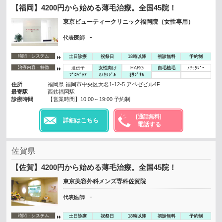
【福岡】4200円から始める薄毛治療。全国45院！
東京ビューティークリニック福岡院（女性専用）
-
代表医師
時間・システム
土日診療
祝祭日
18時以降
初診無料
予約制
治療内容・特徴
遺伝子
女性向け
HARG
自毛植毛
ﾒｿｾﾗﾋﾟｰ
ﾌﾟﾛﾍﾟｼｱ
ﾐﾉｷｼｼﾞﾙ
ｵﾘｼﾞﾅﾙ
住所
福岡県 福岡市中央区大名1-12-5 アペゼビル4F
最寄駅
西鉄福岡駅
診療時間
【営業時間】10:00～19:00 予約制
[通話無料]
詳細はこちら
電話する
佐賀県
【佐賀】4200円から始める薄毛治療。全国45院！
東京美容外科メンズ専科佐賀院
-
代表医師
時間・システム
土日診療
祝祭日
18時以降
初診無料
予約制