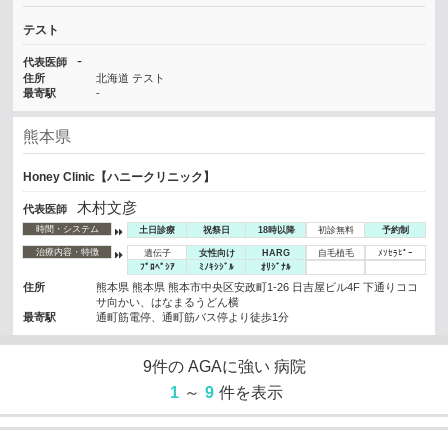
テスト
-
代表医師
住所
北海道 テスト
最寄駅
-
熊本県
Honey Clinic【ハニークリニック】
木村文彦
代表医師
時間・システム
土日診療
祝祭日
18時以降
初診無料
予約制
治療内容・特徴
遺伝子
女性向け
HARG
自毛植毛
ﾒｿｾﾗﾋﾟｰ
ﾌﾟﾛﾍﾟｼｱ
ﾐﾉｷｼｼﾞﾙ
ｵﾘｼﾞﾅﾙ
住所
熊本県 熊本県 熊本市中央区安政町1-26 日吉屋ビル4F 下通りココ
サ向かい、はなまるうどん横
最寄駅
通町筋電停、通町筋バス停より徒歩1分
9
件の
AGAに強い
病院
1
～
9
件を表示