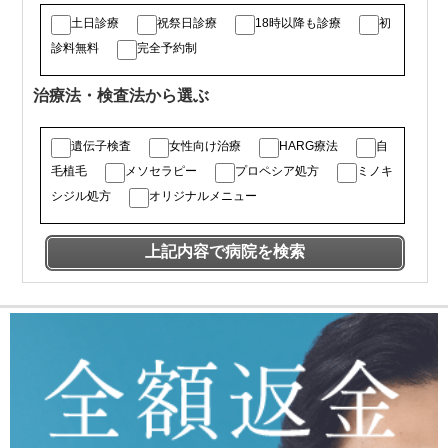
土日診療
祝祭日診療
18時以降も診療
初
診料無料
完全予約制
治療法・検査法から選ぶ
遺伝子検査
女性向け治療
HARG療法
自
毛植毛
メソセラピー
プロペシア処方
ミノキ
シジル処方
オリジナルメニュー