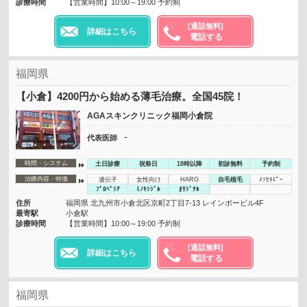
診療時間
【営業時間】10:00～19:00 予約制
[通話無料]
詳細はこちら
電話する
福岡県
【小倉】4200円から始める薄毛治療。全国45院！
AGAスキンクリニック福岡小倉院
-
代表医師
時間・システム
土日診療
祝祭日
18時以降
初診無料
予約制
治療内容・特徴
遺伝子
女性向け
HARG
自毛植毛
ﾒｿｾﾗﾋﾟｰ
ﾌﾟﾛﾍﾟｼｱ
ﾐﾉｷｼｼﾞﾙ
ｵﾘｼﾞﾅﾙ
住所
福岡県 北九州市小倉北区京町2丁目7-13 レインボービル4F
最寄駅
小倉駅
診療時間
【営業時間】10:00～19:00 予約制
[通話無料]
詳細はこちら
電話する
福岡県