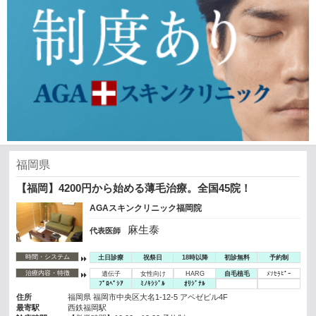
福岡県
【福岡】4200円から始める薄毛治療。全国45院！
AGAスキンクリニック福岡院
麻生泰
代表医師
時間・システム
土日診療
祝祭日
18時以降
初診無料
予約制
治療内容・特徴
遺伝子
女性向け
HARG
自毛植毛
ﾒｿｾﾗﾋﾟｰ
ﾌﾟﾛﾍﾟｼｱ
ﾐﾉｷｼｼﾞﾙ
ｵﾘｼﾞﾅﾙ
住所
福岡県 福岡市中央区大名1-12-5 アペゼビル4F
最寄駅
西鉄福岡駅