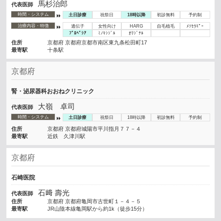
馬杉治郎
代表医師
時間・システム
土日診療
祝祭日
18時以降
初診無料
予約制
治療内容・特徴
遺伝子
女性向け
HARG
自毛植毛
ﾒｿｾﾗﾋﾟｰ
ﾌﾟﾛﾍﾟｼｱ
ﾐﾉｷｼｼﾞﾙ
ｵﾘｼﾞﾅﾙ
住所
京都府 京都府京都市南区東九条松田町17
最寄駅
十条駅
京都府
腎・泌尿器科おおねクリニック
大嶺 卓司
代表医師
時間・システム
土日診療
祝祭日
18時以降
初診無料
予約制
住所
京都府 京都府城陽市平川指月７７－４
最寄駅
近鉄 久津川駅
京都府
石崎医院
石﨑 壽光
代表医師
住所
京都府 京都府亀岡市古世町１－４－５
最寄駅
JR山陰本線亀岡駅から約1k（徒歩15分）