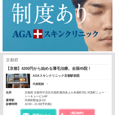
京都府
【京都】4200円から始める薄毛治療。全国45院！
AGAスキンクリニック京都駅前院
-
代表医師
住所
京都府 京都市中京区河原町通四条上ル米屋町391 河原町ニュー・
トーキョービル6F
最寄駅
河原町駅徒歩1分
診療時間
10:00～21:00[予約制]
[通話無料]
詳細はこちら