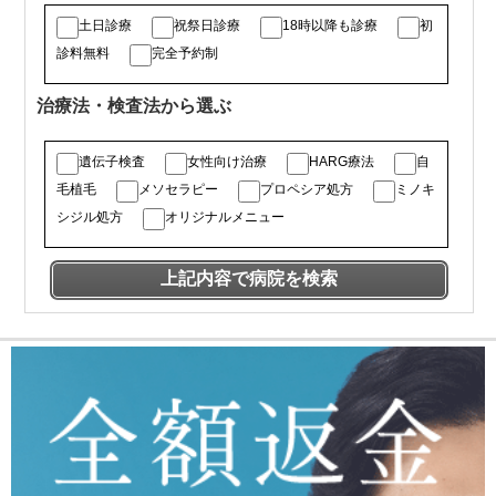
土日診療
祝祭日診療
18時以降も診療
初
診料無料
完全予約制
治療法・検査法から選ぶ
遺伝子検査
女性向け治療
HARG療法
自
毛植毛
メソセラピー
プロペシア処方
ミノキ
シジル処方
オリジナルメニュー