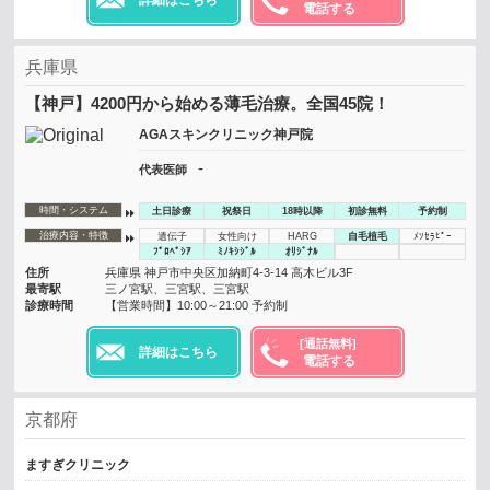
電話する
兵庫県
【神戸】4200円から始める薄毛治療。全国45院！
AGAスキンクリニック神戸院
-
代表医師
時間・システム
土日診療
祝祭日
18時以降
初診無料
予約制
治療内容・特徴
遺伝子
女性向け
HARG
自毛植毛
ﾒｿｾﾗﾋﾟｰ
ﾌﾟﾛﾍﾟｼｱ
ﾐﾉｷｼｼﾞﾙ
ｵﾘｼﾞﾅﾙ
住所
兵庫県 神戸市中央区加納町4-3-14 高木ビル3F
最寄駅
三ノ宮駅、三宮駅、三宮駅
診療時間
【営業時間】10:00～21:00 予約制
[通話無料]
詳細はこちら
電話する
京都府
ますぎクリニック