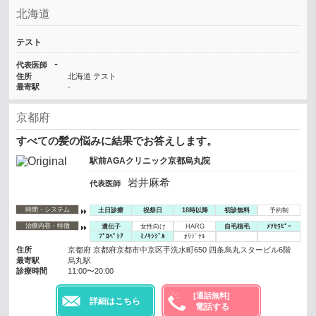
北海道
テスト
-
代表医師
住所
北海道 テスト
最寄駅
-
京都府
すべての髪の悩みに結果でお答えします。
駅前AGAクリニック京都烏丸院
岩井麻希
代表医師
時間・システム
土日診療
祝祭日
18時以降
初診無料
予約制
治療内容・特徴
遺伝子
女性向け
HARG
自毛植毛
ﾒｿｾﾗﾋﾟｰ
ﾌﾟﾛﾍﾟｼｱ
ﾐﾉｷｼｼﾞﾙ
ｵﾘｼﾞﾅﾙ
住所
京都府 京都府京都市中京区手洗水町650 四条烏丸スタービル6階
最寄駅
烏丸駅
診療時間
11:00〜20:00
[通話無料]
詳細はこちら
電話する