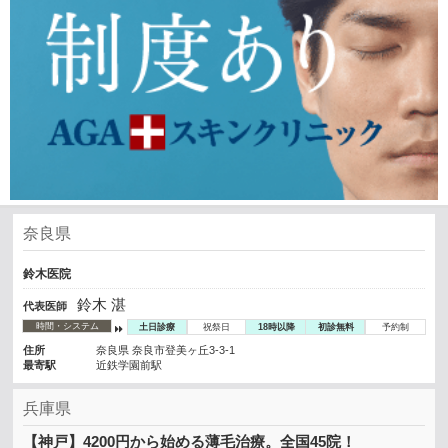
奈良県
鈴木医院
鈴木 湛
代表医師
時間・システム
土日診療
祝祭日
18時以降
初診無料
予約制
住所
奈良県 奈良市登美ヶ丘3-3-1
最寄駅
近鉄学園前駅
兵庫県
【神戸】4200円から始める薄毛治療。全国45院！