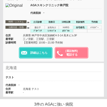
AGAスキンクリニック神戸院
-
代表医師
時間・システム
土日診療
祝祭日
18時以降
初診無料
予約制
治療内容・特徴
遺伝子
女性向け
HARG
自毛植毛
ﾒｿｾﾗﾋﾟｰ
ﾌﾟﾛﾍﾟｼｱ
ﾐﾉｷｼｼﾞﾙ
ｵﾘｼﾞﾅﾙ
住所
兵庫県 神戸市中央区加納町4-3-14 高木ビル3F
最寄駅
三ノ宮駅、三宮駅、三宮駅
診療時間
【営業時間】10:00～21:00 予約制
[通話無料]
詳細はこちら
電話する
北海道
テスト
-
代表医師
住所
北海道 テスト
最寄駅
-
3
件の
AGAに強い
病院