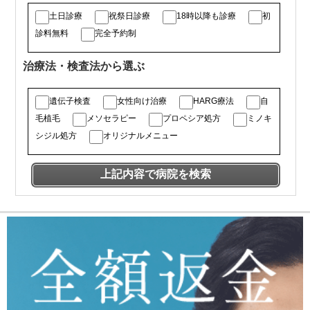
土日診療
祝祭日診療
18時以降も診療
初
診料無料
完全予約制
治療法・検査法から選ぶ
遺伝子検査
女性向け治療
HARG療法
自
毛植毛
メソセラピー
プロペシア処方
ミノキ
シジル処方
オリジナルメニュー