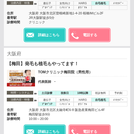
治療内容・特徴
遺伝子
女性向け
HARG
自毛植毛
ﾒｿｾﾗﾋﾟｰ
ﾌﾟﾛﾍﾟｼｱ
ﾐﾉｷｼｼﾞﾙ
ｵﾘｼﾞﾅﾙ
住所
大阪府 大阪市北区曽根崎新地1-4-20 桜橋IMビル2F
最寄駅
JR大阪駅徒歩5分
診療時間
クリニック
詳細はこちら
電話する
大阪府
【梅田】発毛も植毛もやってます！
TOMクリニック梅田院（男性用）
-
代表医師
時間・システム
土日診療
祝祭日
18時以降
初診無料
予約制
治療内容・特徴
遺伝子
女性向け
HARG
自毛植毛
ﾒｿｾﾗﾋﾟｰ
ﾌﾟﾛﾍﾟｼｱ
ﾐﾉｷｼｼﾞﾙ
ｵﾘｼﾞﾅﾙ
住所
大阪府 大阪市北区太融寺町6-8 阪急産業梅田ビル4F
最寄駅
梅田駅徒歩9分
診療時間
10:00～20:00
詳細はこちら
電話する