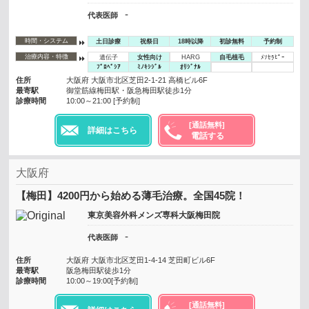
-
代表医師
時間・システム
土日診療
祝祭日
18時以降
初診無料
予約制
治療内容・特徴
遺伝子
女性向け
HARG
自毛植毛
ﾒｿｾﾗﾋﾟｰ
ﾌﾟﾛﾍﾟｼｱ
ﾐﾉｷｼｼﾞﾙ
ｵﾘｼﾞﾅﾙ
住所
大阪府 大阪市北区芝田2-1-21 高橋ビル6F
最寄駅
御堂筋線梅田駅・阪急梅田駅徒歩1分
診療時間
10:00～21:00 [予約制]
[通話無料]
詳細はこちら
電話する
大阪府
【梅田】4200円から始める薄毛治療。全国45院！
東京美容外科メンズ専科大阪梅田院
-
代表医師
住所
大阪府 大阪市北区芝田1-4-14 芝田町ビル6F
最寄駅
阪急梅田駅徒歩1分
診療時間
10:00～19:00[予約制]
[通話無料]