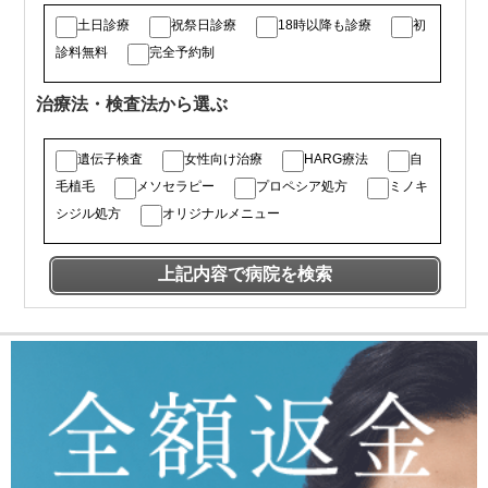
土日診療
祝祭日診療
18時以降も診療
初
診料無料
完全予約制
治療法・検査法から選ぶ
遺伝子検査
女性向け治療
HARG療法
自
毛植毛
メソセラピー
プロペシア処方
ミノキ
シジル処方
オリジナルメニュー