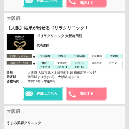
詳細はこちら
電話する
大阪府
【大阪】結果が出せるゴリラクリニック！
ゴリラクリニック 大阪梅田院
-
代表医師
時間・システム
土日診療
祝祭日
18時以降
初診無料
予約制
治療内容・特徴
遺伝子
女性向け
HARG
自毛植毛
ﾒｿｾﾗﾋﾟｰ
ﾌﾟﾛﾍﾟｼｱ
ﾐﾉｷｼｼﾞﾙ
ｵﾘｼﾞﾅﾙ
住所
大阪府 大阪市北区太融寺町8-10 梅田高速ビル8F
最寄駅
梅田駅より徒歩5分、大阪駅 徒歩6分、
診療時間
午前11時〜午後8時
詳細はこちら
電話する
大阪府
うまみ美容クリニック