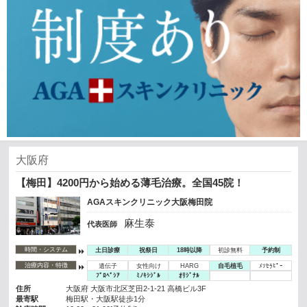
大阪府
【梅田】4200円から始める薄毛治療。全国45院！
AGAスキンクリニック大阪梅田院
麻生泰
代表医師
時間・システム
土日診療
祝祭日
18時以降
初診無料
予約制
治療内容・特徴
遺伝子
女性向け
HARG
自毛植毛
ﾒｿｾﾗﾋﾟｰ
ﾌﾟﾛﾍﾟｼｱ
ﾐﾉｷｼｼﾞﾙ
ｵﾘｼﾞﾅﾙ
住所
大阪府 大阪市北区芝田2-1-21 高橋ビル3F
最寄駅
梅田駅・大阪駅徒歩1分