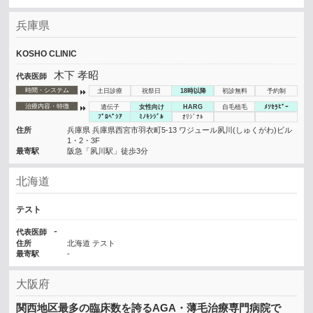
兵庫県
KOSHO CLINIC
木下 孝昭
代表医師
時間・システム
土日診療
祝祭日
18時以降
初診無料
予約制
治療内容・特徴
遺伝子
女性向け
HARG
自毛植毛
ﾒｿｾﾗﾋﾟｰ
ﾌﾟﾛﾍﾟｼｱ
ﾐﾉｷｼｼﾞﾙ
ｵﾘｼﾞﾅﾙ
住所
兵庫県 兵庫県西宮市羽衣町5-13 ワジュール夙川(しゅくがわ)ビル
1・2・3F
最寄駅
阪急「夙川駅」徒歩3分
北海道
テスト
-
代表医師
住所
北海道 テスト
最寄駅
-
大阪府
関西地区最多の臨床数を誇るAGA・薄毛治療専門病院で