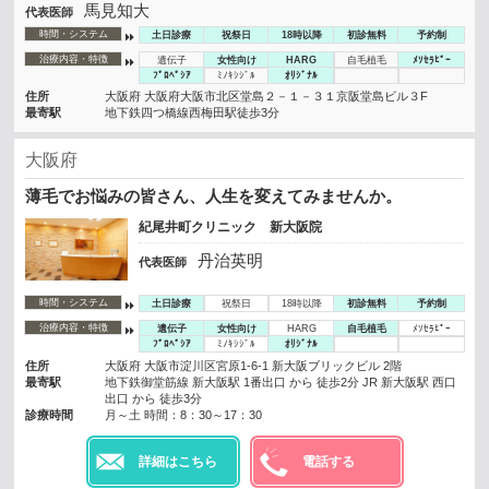
馬見知大
代表医師
時間・システム
土日診療
祝祭日
18時以降
初診無料
予約制
治療内容・特徴
遺伝子
女性向け
HARG
自毛植毛
ﾒｿｾﾗﾋﾟｰ
ﾌﾟﾛﾍﾟｼｱ
ﾐﾉｷｼｼﾞﾙ
ｵﾘｼﾞﾅﾙ
住所
大阪府 大阪府大阪市北区堂島２－１－３１京阪堂島ビル３F
最寄駅
地下鉄四つ橋線西梅田駅徒歩3分
大阪府
薄毛でお悩みの皆さん、人生を変えてみませんか。
紀尾井町クリニック 新大阪院
丹治英明
代表医師
時間・システム
土日診療
祝祭日
18時以降
初診無料
予約制
治療内容・特徴
遺伝子
女性向け
HARG
自毛植毛
ﾒｿｾﾗﾋﾟｰ
ﾌﾟﾛﾍﾟｼｱ
ﾐﾉｷｼｼﾞﾙ
ｵﾘｼﾞﾅﾙ
住所
大阪府 大阪市淀川区宮原1-6-1 新大阪ブリックビル 2階
最寄駅
地下鉄御堂筋線 新大阪駅 1番出口 から 徒歩2分 JR 新大阪駅 西口
出口 から 徒歩3分
診療時間
月～土 時間：8：30～17：30
詳細はこちら
電話する