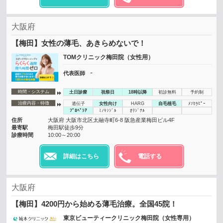
大阪府
【梅田】女性の薄毛、あきらめないで！
TOMクリニック梅田院（女性用）
-
代表医師
時間・システム
土日診療
祝祭日
18時以降
初診無料
予約制
治療内容・特徴
遺伝子
女性向け
HARG
自毛植毛
ﾒｿｾﾗﾋﾟｰ
ﾌﾟﾛﾍﾟｼｱ
ﾐﾉｷｼｼﾞﾙ
ｵﾘｼﾞﾅﾙ
住所
大阪府 大阪市北区太融寺町6-8 阪急産業梅田ビル4F
最寄駅
梅田駅徒歩9分
診療時間
10:00～20:00
詳細はこちら
電話する
大阪府
【梅田】4200円から始める薄毛治療。全国45院！
東京ビューティークリニック梅田院（女性専用）