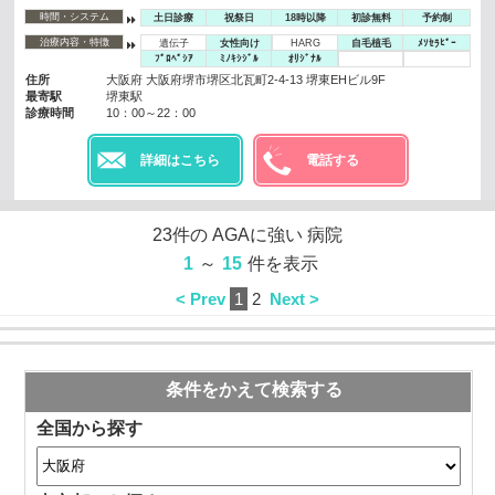
時間・システム
土日診療
祝祭日
18時以降
初診無料
予約制
治療内容・特徴
遺伝子
女性向け
HARG
自毛植毛
ﾒｿｾﾗﾋﾟｰ
ﾌﾟﾛﾍﾟｼｱ
ﾐﾉｷｼｼﾞﾙ
ｵﾘｼﾞﾅﾙ
住所
大阪府 大阪府堺市堺区北瓦町2-4-13 堺東EHビル9F
最寄駅
堺東駅
診療時間
10：00～22：00
詳細はこちら
電話する
23
件の
AGAに強い
病院
1
～
15
件を表示
< Prev
1
2
Next >
条件をかえて検索する
全国から探す