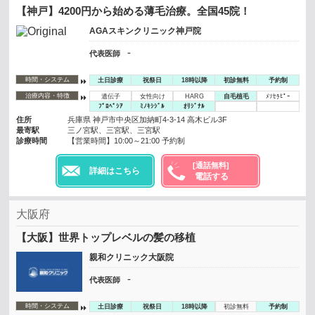
【神戸】4200円から始める薄毛治療。全国45院！
AGAスキンクリニック神戸院
-
代表医師
時間・システム
土日診療
祝祭日
18時以降
初診無料
予約制
治療内容・特徴
遺伝子
女性向け
HARG
自毛植毛
ﾒｿｾﾗﾋﾟｰ
ﾌﾟﾛﾍﾟｼｱ
ﾐﾉｷｼｼﾞﾙ
ｵﾘｼﾞﾅﾙ
住所
兵庫県 神戸市中央区加納町4-3-14 高木ビル3F
最寄駅
三ノ宮駅、三宮駅、三宮駅
診療時間
【営業時間】10:00～21:00 予約制
[通話無料]
詳細はこちら
電話する
大阪府
【大阪】世界トップレベルの髪の移植
親和クリニック大阪院
-
代表医師
時間・システム
土日診療
祝祭日
18時以降
初診無料
予約制