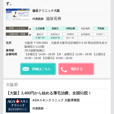
す。
脇坂クリニック大阪
脇坂長興
代表医師
時間・システム
土日診療
祝祭日
18時以降
初診無料
予約制
治療内容・特徴
遺伝子
女性向け
HARG
自毛植毛
ﾒｿｾﾗﾋﾟｰ
ﾌﾟﾛﾍﾟｼｱ
ﾐﾉｷｼｼﾞﾙ
ｵﾘｼﾞﾅﾙ
住所
大阪府 〒530-0001 大阪府大阪市北区梅田3-3-20 明治安田生命大
阪梅田ビル21階
最寄駅
JR大阪駅桜橋口
診療時間
【水曜日】14:00～18:00 【木・金曜日】11:00～18:00 【土曜日】
10:00～19:00 【日曜日】10:00～18:00
詳細はこちら
電話する
大阪府
【大阪】3,400円から始める薄毛治療。全国51院！
AGAスキンクリニック 大阪堺東院
-
代表医師