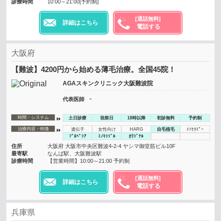
診療時間
10:00～21:00[予約制]
[通話無料]
詳細はこちら
電話する
大阪府
【難波】4200円から始める薄毛治療。全国45院！
AGAスキンクリニック大阪難波院
-
代表医師
時間・システム
土日診療
祝祭日
18時以降
初診無料
予約制
治療内容・特徴
遺伝子
女性向け
HARG
自毛植毛
ﾒｿｾﾗﾋﾟｰ
ﾌﾟﾛﾍﾟｼｱ
ﾐﾉｷｼｼﾞﾙ
ｵﾘｼﾞﾅﾙ
住所
大阪府 大阪市中央区難波4-2-4 ヤシマ御堂筋ビル10F
最寄駅
なんば駅、大阪難波駅
診療時間
【営業時間】10:00～21:00 予約制
[通話無料]
詳細はこちら
電話する
兵庫県