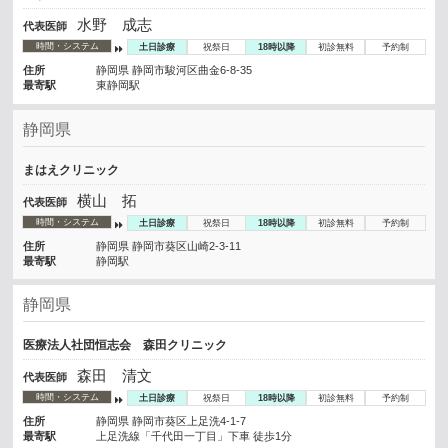
水野 成志
代表医師
時間・システム
土日診療
祝祭日
18時以降
初診無料
予約制
住所
静岡県 静岡市駿河区曲金6-8-35
最寄駅
東静岡駅
静岡県
まはえクリニック
横山 拓
代表医師
時間・システム
土日診療
祝祭日
18時以降
初診無料
予約制
住所
静岡県 静岡市葵区山崎2-3-11
最寄駅
静岡駅
静岡県
医療法人社団恒志会 森田クリニック
森田 清文
代表医師
時間・システム
土日診療
祝祭日
18時以降
初診無料
予約制
住所
静岡県 静岡市葵区上足洗4-1-7
最寄駅
上足洗線「千代田一丁目」下車 徒歩1分