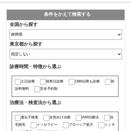
条件をかえて検索する
全国から探す
東京都から探す
診療時間・特徴から選ぶ
土日診療
祝祭日診療
18時以降も診療
初
診料無料
完全予約制
治療法・検査法から選ぶ
遺伝子検査
女性向け治療
HARG療法
自
毛植毛
メソセラピー
プロペシア処方
ミノキ