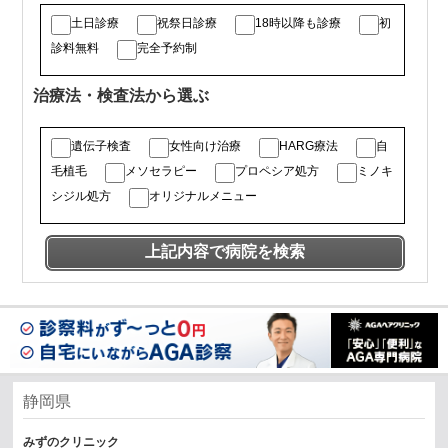
土日診療
祝祭日診療
18時以降も診療
初
診料無料
完全予約制
治療法・検査法から選ぶ
遺伝子検査
女性向け治療
HARG療法
自
毛植毛
メソセラピー
プロペシア処方
ミノキ
シジル処方
オリジナルメニュー
静岡県
みずのクリニック