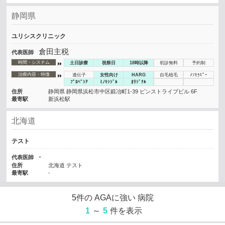
静岡県
ユリシスクリニック
倉田主税
代表医師
時間・システム
土日診療
祝祭日
18時以降
初診無料
予約制
治療内容・特徴
遺伝子
女性向け
HARG
自毛植毛
ﾒｿｾﾗﾋﾟｰ
ﾌﾟﾛﾍﾟｼｱ
ﾐﾉｷｼｼﾞﾙ
ｵﾘｼﾞﾅﾙ
住所
静岡県 静岡県浜松市中区鍛冶町1-39 ピンストライプビル 6F
最寄駅
新浜松駅
北海道
テスト
-
代表医師
住所
北海道 テスト
最寄駅
-
5
件の
AGAに強い
病院
1
～
5
件を表示