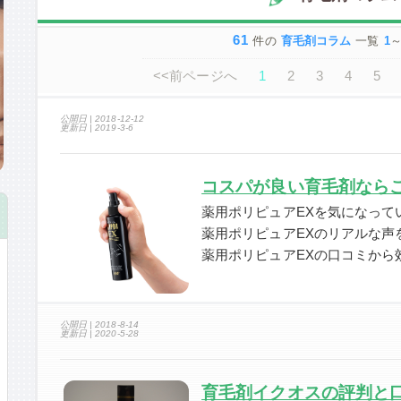
61
件の
育毛剤コラム
一覧
1
<<前ページへ
1
2
3
4
5
公開日 |
2018-12-12
更新日 |
2019-3-6
コスパが良い育毛剤ならこれ
薬用ポリピュアEXを気になって
薬用ポリピュアEXのリアルな声
薬用ポリピュアEXの口コミから
公開日 |
2018-8-14
更新日 |
2020-5-28
育毛剤イクオスの評判と口