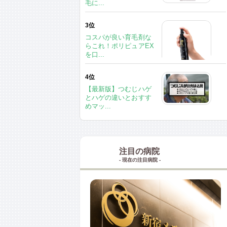
毛に...
3位
コスパが良い育毛剤な
らこれ！ポリピュアEX
を口...
4位
【最新版】つむじハゲ
とハゲの違いとおすす
めマッ...
注目の病院
- 現在の注目病院 -