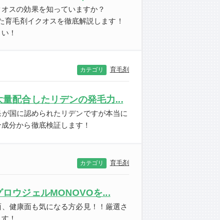
クオスの効果を知っていますか？
した育毛剤イクオスを徹底解説します！
さい！
育毛剤
カテゴリ
量配合したリデンの発毛力...
果が国に認められたリデンですが本当に
合成分から徹底検証します！
育毛剤
カテゴリ
ウジェルMONOVOを...
面、健康面も気になる方必見！！厳選さ
ます！