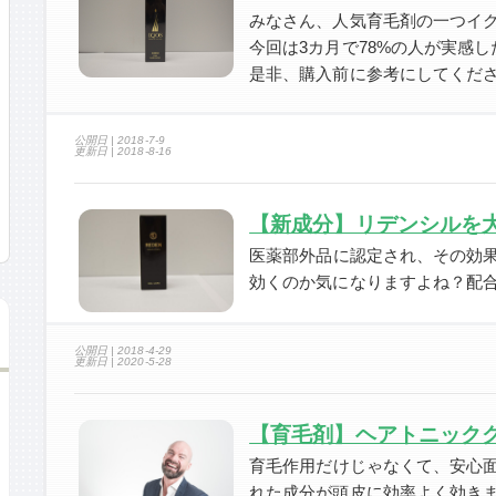
みなさん、人気育毛剤の一つイ
今回は3カ月で78%の人が実感
是非、購入前に参考にしてくだ
公開日 |
2018-7-9
更新日 |
2018-8-16
【新成分】リデンシルを大
医薬部外品に認定され、その効
効くのか気になりますよね？配
公開日 |
2018-4-29
更新日 |
2020-5-28
【育毛剤】ヘアトニックグロ
育毛作用だけじゃなくて、安心
れた成分が頭皮に効率よく効き