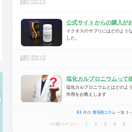
公開日 |
2018-1-31
更新日 |
2018-8-12
公式サイトからの購入がお
イクオスのサプリにはどのよう
した。
公開日 |
2018-1-23
更新日 |
2020-5-28
塩化カルプロニウムって抜
塩化カルプロニウムとはどのよ
作用をお教えします
61
件の
育毛剤コラム
一覧
1
<<前ページへ
1
2
3
4
5