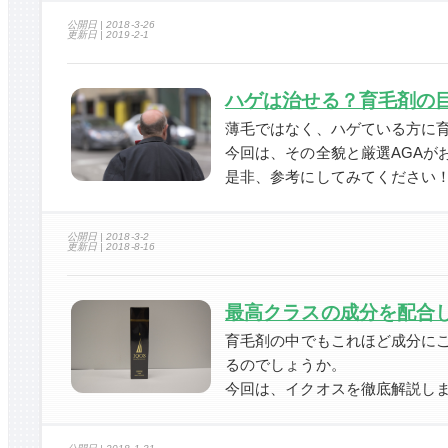
公開日 |
2018-3-26
更新日 |
2019-2-1
ハゲは治せる？育毛剤の
薄毛ではなく、ハゲている方に
今回は、その全貌と厳選AGAが
是非、参考にしてみてください
公開日 |
2018-3-2
更新日 |
2018-8-16
最高クラスの成分を配合
育毛剤の中でもこれほど成分に
るのでしょうか。
今回は、イクオスを徹底解説し