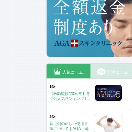
人気コラム
新着コラム
1位
【医師監修/2020年】育
毛剤人気ランキングT...
2位
育毛剤の正しい使用方
法について｜AGA・薄