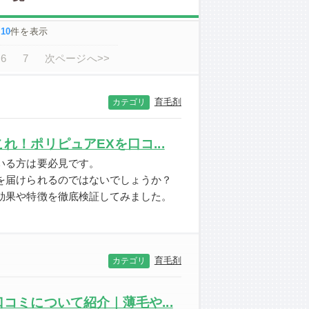
～
10
件を表示
6
7
次ページへ>>
育毛剤
カテゴリ
！ポリピュアEXを口コ...
いる方は要必見です。
を届けられるのではないでしょうか？
効果や特徴を徹底検証してみました。
育毛剤
カテゴリ
コミについて紹介｜薄毛や...