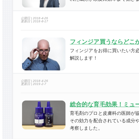
公開日 |
2018-4-26
更新日 |
2018-8-17
フィンジア買うならどこ
フィンジアをお得に買いたい方
解説します！
公開日 |
2018-4-26
更新日 |
2019-2-7
総合的な育毛効果！ミュー
育毛剤のプロと皮膚科の医師が
その効力を配合されている成分
考察しました。