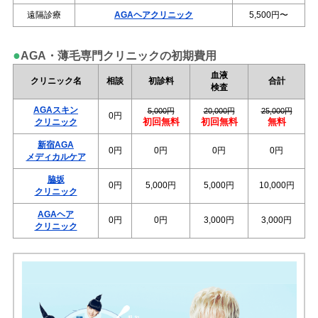
遠隔診療
AGAヘアクリニック
5,500円〜
●
AGA・薄毛専門クリニックの初期費用
血液
クリニック名
相談
初診料
合計
検査
AGAスキン
5,000円
20,000円
25,000円
0円
初回無料
初回無料
無料
クリニック
新宿AGA
0円
0円
0円
0円
メディカルケア
脇坂
0円
5,000円
5,000円
10,000円
クリニック
AGAヘア
0円
0円
3,000円
3,000円
クリニック