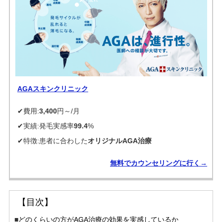
AGAスキンクリニック
✔費用:
3,400
円～/月
✔実績:発毛実感率
99.4
%
✔特徴:患者に合わした
オリジナルAGA治療
無料でカウンセリングに行く→
【目次】
■
どのくらいの方がAGA治療の効果を実感しているか