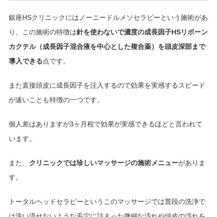
銀座HSクリニックにはノーニードルメソセラピーという施術があ
り、この施術の特徴は
針を使わないで濃度の成長因子HSリボーン
カクテル（成長因子混合液を中心とした複合薬）を頭皮深部まで
導入できる
点です。
また直接頭皮に成長因子を注入するので効果を実感するスピード
が速いことも特徴の一つです。
個人差はありますが3ヶ月程で効果が実感できるほどと言われて
います。
また、
クリニックでは珍しいマッサージの施術メニュー
がありま
す。
トータルヘッドセラピーというこのマッサージでは普段の洗浄で
は洗い流せないような毛穴に詰まった微細な汚れや頭皮の汚れを