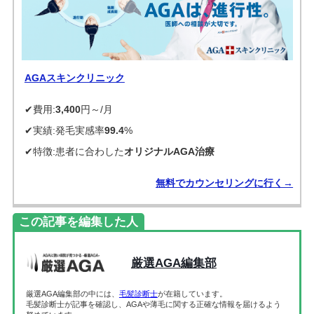
AGAスキンクリニック
✔費用:
3,400
円～/月
✔実績:発毛実感率
99.4
%
✔特徴:患者に合わした
オリジナルAGA治療
無料でカウンセリングに行く→
この記事を編集した人
厳選AGA編集部
厳選AGA編集部の中には、
毛髪診断士
が在籍しています。
毛髪診断士が記事を確認し、AGAや薄毛に関する正確な情報を届けるよう