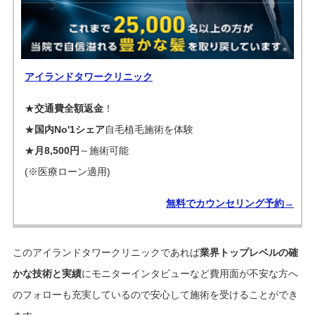
アイランドタワークリニック
★
交通費全額返金
！
★
国内No'1シェア
自毛植毛施術を体験
★
月8,500円
～施術可能
(※医療ローン適用)
無料でカウンセリング予約→
このアイランドタワークリニックであれば
業界トップレベルの確
かな技術と実績
にモニターインタビューなど費用面が不安な方へ
のフォローも充実しているので安心して施術を受けることができ