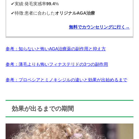
✔実績:発毛実感率
99.4
%
✔特徴:患者に合わした
オリジナルAGA治療
無料でカウンセリングに行く→
参考：知らないと怖いAGA治療薬の副作用と抑え方
参考：薄毛よりも怖いフィナステリドの3つの副作用
参考：プロペシアとミノキシジルの違いと効果が出始めるまで
効果が出るまでの期間