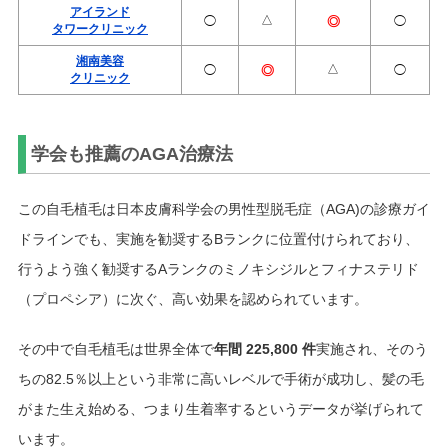
アイランド
△
◯
◯
◎
タワークリニック
湘南美容
△
◯
◯
◎
クリニック
学会も推薦のAGA治療法
この自毛植毛は日本皮膚科学会の男性型脱毛症（AGA)の診療ガイ
ドラインでも、実施を勧奨するBランクに位置付けられており、
行うよう強く勧奨するAランクのミノキシジルとフィナステリド
（プロペシア）に次ぐ、高い効果を認められています。
その中で自毛植毛は世界全体で
年間 225,800 件
実施され、そのう
ちの82.5％以上という非常に高いレベルで手術が成功し、髪の毛
がまた生え始める、つまり生着率するというデータが挙げられて
います。