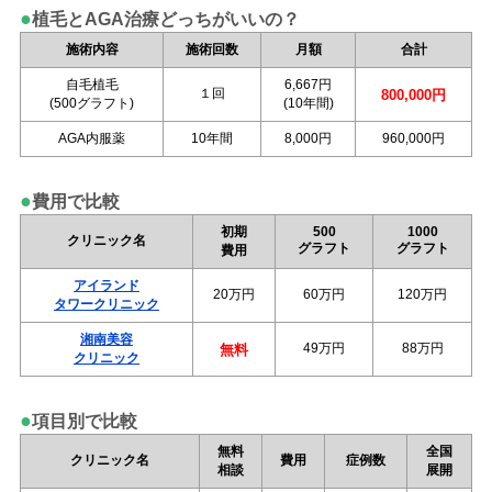
●
植毛とAGA治療どっちがいいの？
施術内容
施術回数
月額
合計
自毛植毛
6,667円
１回
800,000円
(500グラフト)
(10年間)
AGA内服薬
10年間
8,000円
960,000円
●
費用で比較
初期
500
1000
クリニック名
グラフト
グラフト
費用
アイランド
20万円
60万円
120万円
タワークリニック
湘南美容
49万円
88万円
無料
クリニック
●
項目別で比較
無料
全国
クリニック名
費用
症例数
相談
展開