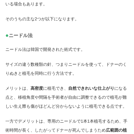
いる場合もあります。
そのうちの主な2つが以下になります。
●
ニードル法
ニードル法は韓国で開発された術式です。
サイズの違う数種類の針、つまりニードルを使って、ドナーのく
りぬきと植毛を同時に行う方法です。
メリットは、
高密度
に植毛でき、
自然できれいな仕上がり
になる
点と、移植角度や間隔を手術者が自由に調整できるので植毛が難
しい生え際も傷がほどんど分からないように植毛できる点です。
一方でデメリットは、専用のニードルで1本1本植毛するため、手
術時間が長く、したがってドナーが死んでしまうため
広範囲の植