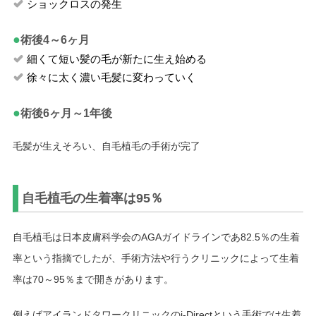
ショックロスの発生
●
術後4～6ヶ月
細くて短い髪の毛が新たに生え始める
徐々に太く濃い毛髪に変わっていく
●
術後6ヶ月～1年後
毛髪が生えそろい、自毛植毛の手術が完了
自毛植毛の生着率は95％
自毛植毛は日本皮膚科学会のAGAガイドラインであ82.5％の生着
率という指摘でしたが、手術方法や行うクリニックによって生着
率は70～95％まで開きがあります。
例えばアイランドタワークリニックのi-Directという手術では生着