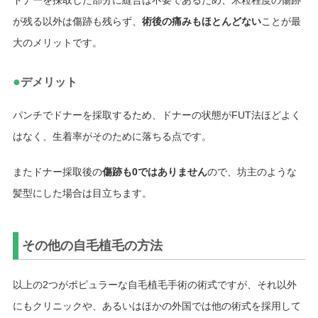
ドナーを採取した部分に縫合は不要であるため、米粒程度の傷跡
が残る以外は傷跡も残らず、
術後の痛みもほとんどない
ことが最
大のメリットです。
●
デメリット
パンチでドナーを採取するため、ドナーの状態がFUT法ほどよく
はなく、生着率がそのために落ちる点です。
またドナー採取後の
傷跡も0ではありません
ので、坊主のような
髪型にした場合は目立ちます。
その他の自毛植毛の方法
以上の2つがポピュラーな自毛植毛手術の術式ですが、それ以外
にもクリニックや、あるいはほかの外国では他の術式を採用して