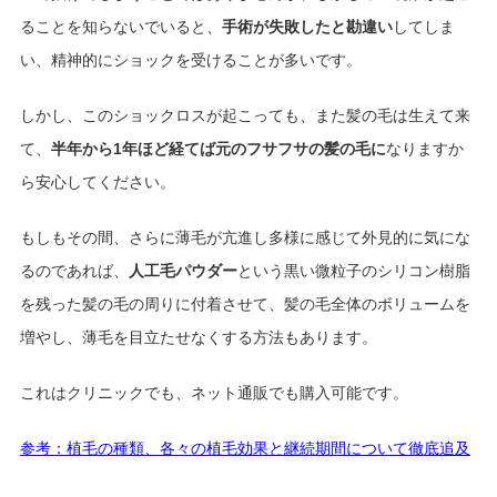
ることを知らないでいると、
手術が失敗したと勘違い
してしま
い、精神的にショックを受けることが多いです。
しかし、このショックロスが起こっても、また髪の毛は生えて来
て、
半年から1年ほど経てば元のフサフサの髪の毛に
なりますか
ら安心してください。
もしもその間、さらに薄毛が亢進し多様に感じて外見的に気にな
るのであれば、
人工毛パウダー
という黒い微粒子のシリコン樹脂
を残った髪の毛の周りに付着させて、髪の毛全体のボリュームを
増やし、薄毛を目立たせなくする方法もあります。
これはクリニックでも、ネット通販でも購入可能です。
参考：植毛の種類、各々の植毛効果と継続期間について徹底追及