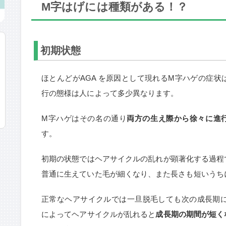
M字はげには種類がある！？
初期状態
ほとんどがAGA を原因として現れるM字ハゲの症
行の態様は人によって多少異なります。
M字ハゲはその名の通り
両方の生え際から徐々に進
す。
初期の状態ではヘアサイクルの乱れが顕著化する過程
普通に生えていた毛が細くなり、また長さも短いうち
正常なヘアサイクルでは一旦脱毛しても次の成長期に
によってヘアサイクルが乱れると
成長期の期間が短く