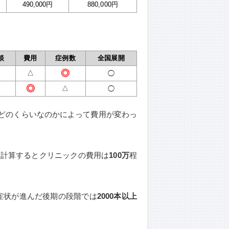
490,000円
880,000円
談
費用
症例数
全国展開
◎
△
◯
◎
△
◯
どのくらいなのかによって費用が変わっ
て計算するとクリニックの費用は
100万
程
症状が進んだ後期の段階では
2000本以上