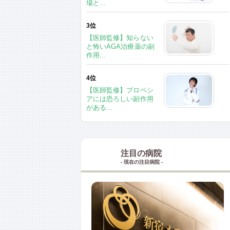
場と...
3位
【医師監修】知らない
と怖いAGA治療薬の副
作用...
4位
【医師監修】プロペシ
アには恐ろしい副作用
がある...
注目の病院
- 現在の注目病院 -