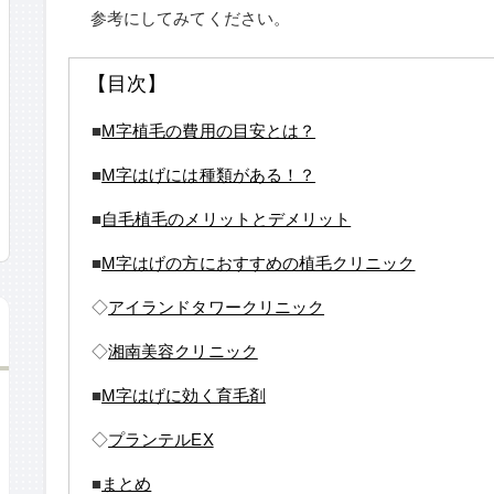
参考にしてみてください。
【目次】
■
M字植毛の費用の目安とは？
■
M字はげには種類がある！？
■
自毛植毛のメリットとデメリット
■
M字はげの方におすすめの植毛クリニック
◇
アイランドタワークリニック
◇
湘南美容クリニック
■
M字はげに効く育毛剤
◇
プランテルEX
■
まとめ