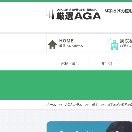
M字はげの植
HOME
病院
厳選 AGAホーム
お近く
AGA・薄毛
育毛剤
ホーム
AGAコラム
植毛
>>
>>
>> M字はげの植毛の