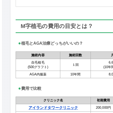
M字植毛の費用の目安とは？
●
植毛とAGA治療どっちがいいの？
施術内容
施術回数
自毛植毛
6,
１回
(500グラフト)
(10
AGA内服薬
10年間
8,
●
費用で比較
クリニック名
初期費用
アイランドタワークリニック
200,000円