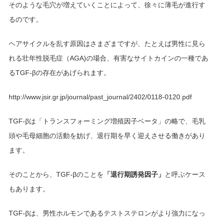
そのような毛穴が増えていくことによって、徐々に薄毛が進行す
るのです。
ヘアサイクルを乱す原因はさまざまですが、たとえば男性に見ら
れる壮年性脱毛症（AGA)の場合、有害なサイトカインの一種であ
るTGF-βの存在があげられます。
http://www.jsir.gr.jp/journal/past_journal/2402/0118-0120.pdf
TGF-βは「トランスフォーミング増殖因子ベータ」の略で、毛乳
頭や毛母細胞の活動を妨げ、退行期を早く迎えさせる働きがあり
ます。
そのことから、TGF-βのことを
「退行期誘発因子」
と呼ぶケース
もあります。
TGF-βは、男性ホルモンであるテストステロンがより強力になっ