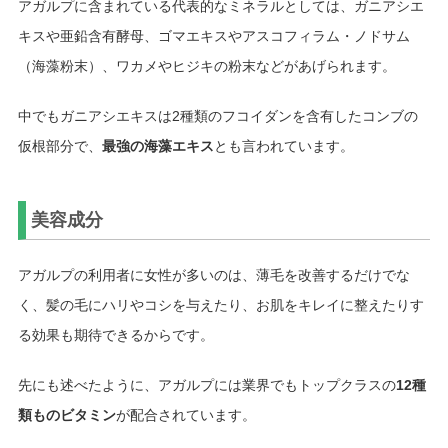
アガルプに含まれている代表的なミネラルとしては、ガニアシエ
キスや亜鉛含有酵母、ゴマエキスやアスコフィラム・ノドサム
（海藻粉末）、ワカメやヒジキの粉末などがあげられます。
中でもガニアシエキスは2種類のフコイダンを含有したコンブの
仮根部分で、
最強の海藻エキス
とも言われています。
美容成分
アガルプの利用者に女性が多いのは、薄毛を改善するだけでな
く、髪の毛にハリやコシを与えたり、お肌をキレイに整えたりす
る効果も期待できるからです。
先にも述べたように、アガルプには業界でもトップクラスの
12種
類ものビタミン
が配合されています。