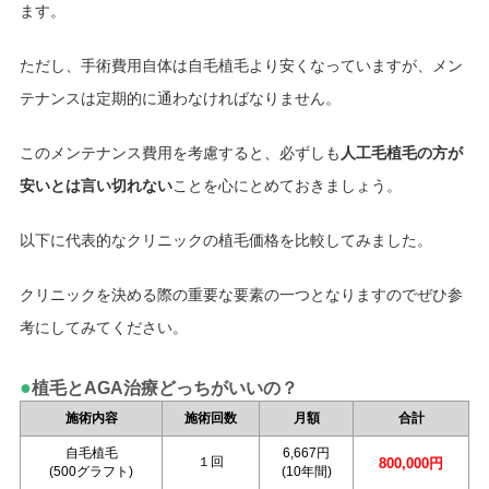
ます。
ただし、手術費用自体は自毛植毛より安くなっていますが、メン
テナンスは定期的に通わなければなりません。
このメンテナンス費用を考慮すると、必ずしも
人工毛植毛の方が
安いとは言い切れない
ことを心にとめておきましょう。
以下に代表的なクリニックの植毛価格を比較してみました。
クリニックを決める際の重要な要素の一つとなりますのでぜひ参
考にしてみてください。
●
植毛とAGA治療どっちがいいの？
施術内容
施術回数
月額
合計
自毛植毛
6,667円
１回
800,000円
(500グラフト)
(10年間)