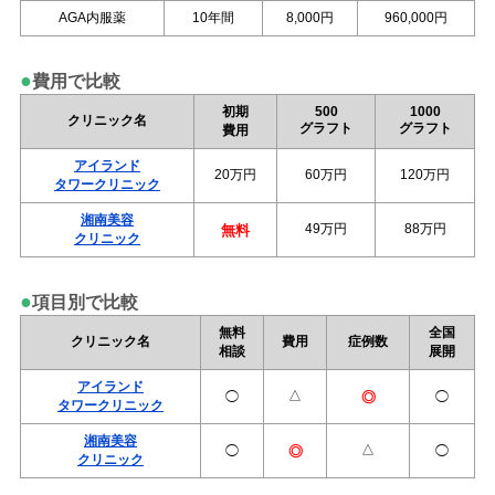
AGA内服薬
10年間
8,000円
960,000円
●
費用で比較
初期
500
1000
クリニック名
グラフト
グラフト
費用
アイランド
20万円
60万円
120万円
タワークリニック
湘南美容
49万円
88万円
無料
クリニック
●
項目別で比較
無料
全国
クリニック名
費用
症例数
相談
展開
アイランド
△
◯
◯
◎
タワークリニック
湘南美容
△
◯
◯
◎
クリニック