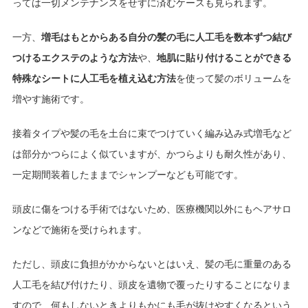
っては一切メンテナンスをせずに済むケースも見られます。
一方、
増毛はもとからある自分の髪の毛に人工毛を数本ずつ結び
つけるエクステのような方法
や、
地肌に貼り付けることができる
特殊なシートに人工毛を植え込む方法
を使って髪のボリュームを
増やす施術です。
接着タイプや髪の毛を土台に束でつけていく編み込み式増毛など
は部分かつらによく似ていますが、かつらよりも耐久性があり、
一定期間装着したままでシャンプーなども可能です。
頭皮に傷をつける手術ではないため、医療機関以外にもヘアサロ
ンなどで施術を受けられます。
ただし、頭皮に負担がかからないとはいえ、髪の毛に重量のある
人工毛を結び付けたり、頭皮を遺物で覆ったりすることになりま
すので、何もしないときよりもかにも毛が抜けやすくなるという