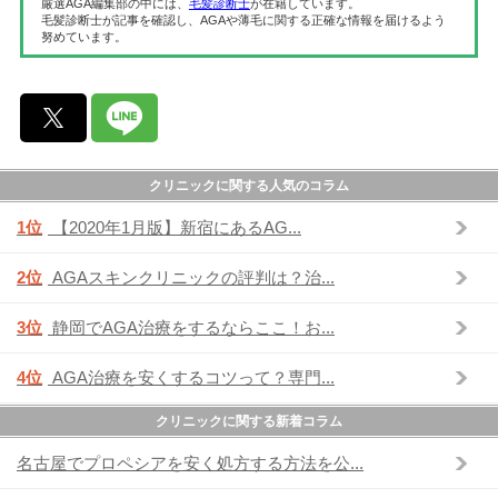
厳選AGA編集部の中には、
毛髪診断士
が在籍しています。
毛髪診断士が記事を確認し、AGAや薄毛に関する正確な情報を届けるよう
努めています。
クリニックに関する人気のコラム
1位
【2020年1月版】新宿にあるAG...
2位
AGAスキンクリニックの評判は？治...
3位
静岡でAGA治療をするならここ！お...
4位
AGA治療を安くするコツって？専門...
クリニックに関する新着コラム
名古屋でプロペシアを安く処方する方法を公...