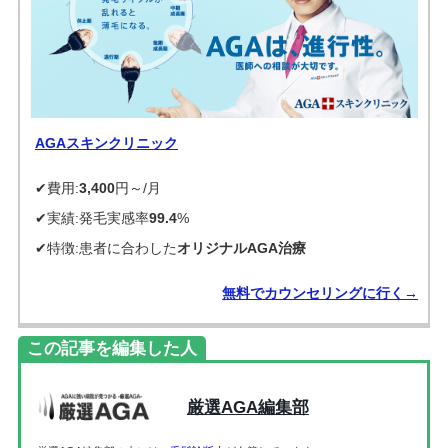
AGAスキンクリニック
✔費用:
3,400
円～/月
✔実績:発毛実感率
99.4
%
✔特徴:患者に合わした
オリジナルAGA治療
無料でカウンセリングに行く→
この記事を編集した人
厳選AGA編集部