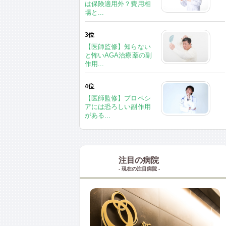
は保険適用外？費用相
場と...
3位
【医師監修】知らない
と怖いAGA治療薬の副
作用...
4位
【医師監修】プロペシ
アには恐ろしい副作用
がある...
注目の病院
- 現在の注目病院 -