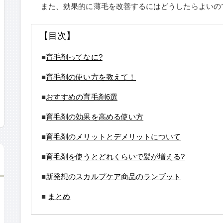
また、効果的に薄毛を改善するにはどうしたらよいの
【目次】
■
育毛剤ってなに?
■
育毛剤の使い方を教えて！
■
おすすめの育毛剤6選
■
育毛剤の効果を高める使い方
■
育毛剤のメリットとデメリットについて
■
育毛剤を使うとどれくらいで髪が増える?
■
新発想のスカルプケア商品のランブット
■
まとめ